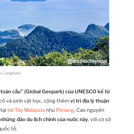
o Langkawi
t toàn cầu” (Global Geopark) của UNESCO kể từ
 cổ và sinh vật học, cộng thêm
vị trí địa lý thuận
 tại
bờ Tây Malaysia
như
Penang
, Cao nguyên
những đảo du lịch chính của nước này
, với cơ sở
quốc tế.