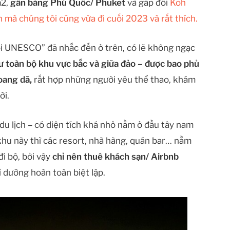
m2,
gần bằng Phú Quốc/ Phuket
và gấp đôi
Koh
n mà chúng tôi cũng vừa đi cuối 2023 và rất thích.
iới UNESCO” đã nhắc đến ở trên, có lẽ không ngạc
ư toàn bộ khu vực bắc và giữa đảo – được bao phủ
oang dã,
rất hợp những người yêu thể thao, khám
ời.
du lịch – có diện tích khá nhỏ nằm ở đầu tây nam
khu này thì các resort, nhà hàng, quán bar… nằm
đi bộ, bởi vậy
chỉ nên thuê khách sạn/ Airbnb
ỉ dưỡng hoàn toàn biệt lập.