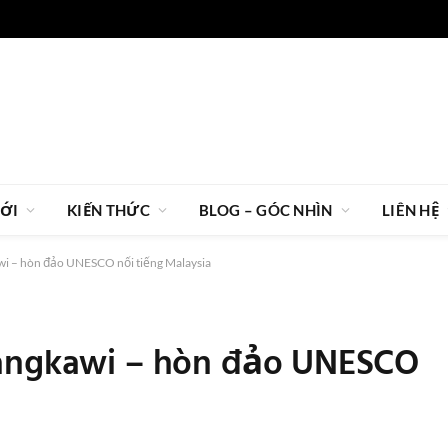
IỚI
KIẾN THỨC
BLOG – GÓC NHÌN
LIÊN HỆ
wi – hòn đảo UNESCO nổi tiếng Malaysia
Langkawi – hòn đảo UNESCO