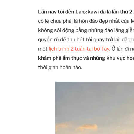
Lần này tôi đến Langkawi đã là lần thứ 2.
có lẽ chưa phải là hòn đảo đẹp nhất của 
không sôi động bằng những đảo láng gi
quyến rũ để thu hút tôi quay trở lại, đặc 
một
lịch trình 2 tuần tại bờ Tây.
Ở lần đi n
khám phá ẩm thực và những khu vực hoa
thời gian hoàn hảo.