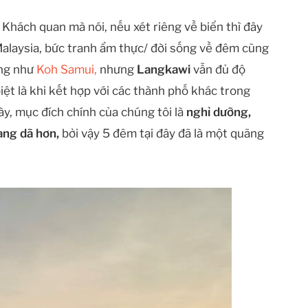
Khách quan mà nói, nếu xét riêng về biển thì đây
Malaysia, bức tranh ẩm thực/ đời sống về đêm cũng
ềng như
Koh Samui,
nhưng
Langkawi
vẫn đủ độ
biệt là khi kết hợp với các thành phố khác trong
ày, mục đích chính của chúng tôi là
nghỉ dưỡng,
ng dã hơn,
bởi vậy 5 đêm tại đây đã là một quãng