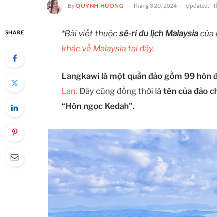
By
QUYNH HUONG
Tháng 3 20, 2024
Updated:
T
*Bài viết thuộc
sê-ri du lịch Malaysia
của 
SHARE
khác về Malaysia tại đây.
Langkawi là một quần đảo gồm 99 hòn 
Lan.
Đây cũng đồng thời là
tên của đảo c
“Hòn ngọc Kedah”.