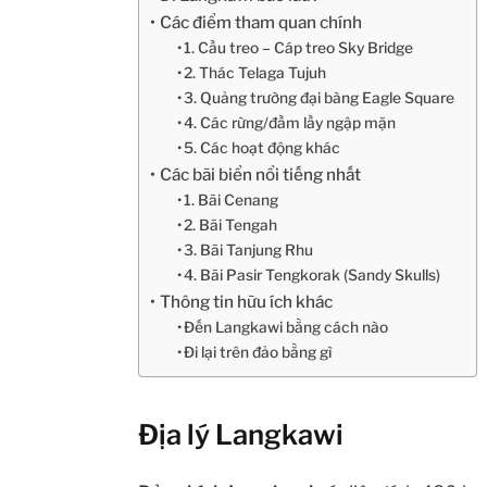
Các điểm tham quan chính
1. Cầu treo – Cáp treo Sky Bridge
2. Thác Telaga Tujuh
3. Quảng trường đại bàng Eagle Square
4. Các rừng/đầm lầy ngập mặn
5. Các hoạt động khác
Các bãi biển nổi tiếng nhất
1. Bãi Cenang
2. Bãi Tengah
3. Bãi Tanjung Rhu
4. Bãi Pasir Tengkorak (Sandy Skulls)
Thông tin hữu ích khác
Đến Langkawi bằng cách nào
Đi lại trên đảo bằng gì
Địa lý Langkawi