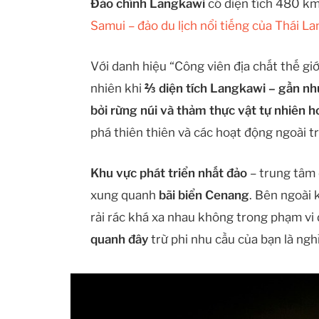
Đảo chính Langkawi
có diện tích 480 k
Samui – đảo du lịch nổi tiếng của Thái La
Với danh hiệu “Công viên địa chất thế g
nhiên khi
⅔ diện tích Langkawi – gần nh
bởi rừng núi và thảm thực vật tự nhiên h
phá thiên thiên và các hoạt động ngoài tr
Khu vực phát triển nhất đảo
– trung tâm 
xung quanh
bãi biển Cenang
. Bên ngoài 
rải rác khá xa nhau không trong phạm vi 
quanh đây
trừ phi nhu cầu của bạn là ngh