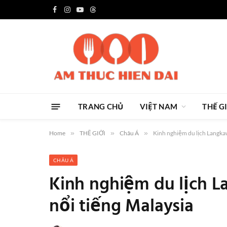
Facebook
Instagram
YouTube
Threads
TRANG CHỦ
VIỆT NAM
THẾ G
Home
»
THẾ GIỚI
»
Châu Á
»
Kinh nghiệm du lịch Langka
CHÂU Á
Kinh nghiệm du lịch 
nổi tiếng Malaysia