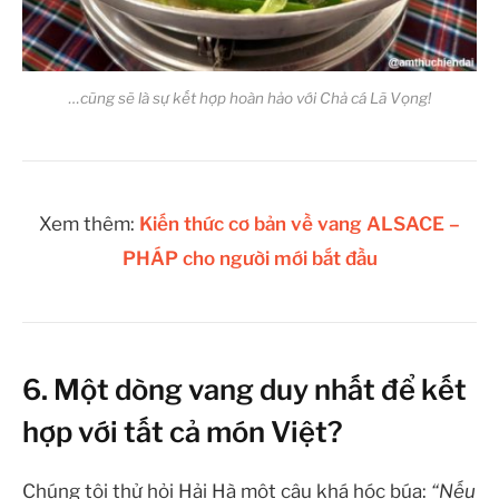
…cũng sẽ là sự kết hợp hoàn hảo với Chả cá Lã Vọng!
Xem thêm:
Kiến thức cơ bản về vang ALSACE –
PHÁP cho người mới bắt đầu
6. Một dòng vang duy nhất để kết
hợp với tất cả món Việt?
Chúng tôi thử hỏi Hải Hà một câu khá hóc búa:
“Nếu