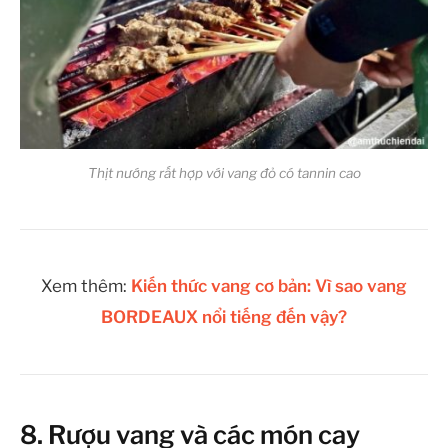
Thịt nướng rất hợp với vang đỏ có tannin cao
Xem thêm:
Kiến thức vang cơ bản: Vì sao vang
BORDEAUX nổi tiếng đến vậy?
8. Rượu vang và các món cay