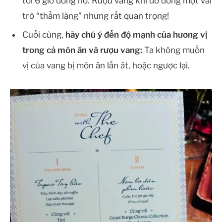
tới 6 giờ đồng hồ. Rượu vang khi đó đóng một vai
trò “thầm lặng” nhưng rất quan trọng!
Cuối cùng,
hãy chú ý đến độ mạnh của hương vị
trong cả món ăn và rượu vang:
Ta không muốn
vị của vang bị món ăn lấn át, hoặc ngược lại.