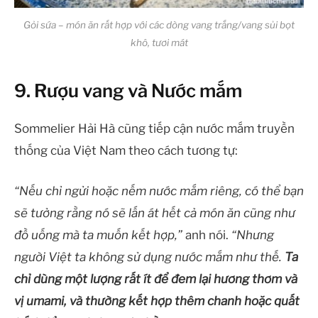
Gỏi sứa – món ăn rất hợp với các dòng vang trắng/vang sủi bọt
khô, tươi mát
9. Rượu vang và Nước mắm
Sommelier Hải Hà cũng tiếp cận nước mắm truyền
thống của Việt Nam theo cách tương tự:
“Nếu chỉ ngửi hoặc nếm nước mắm riêng, có thể bạn
sẽ tưởng rằng nó sẽ lấn át hết cả món ăn cũng như
đồ uống mà ta muốn kết hợp,”
anh nói.
“Nhưng
người Việt ta không sử dụng nước mắm như thế.
Ta
chỉ dùng một lượng rất ít để đem lại hương thơm và
vị umami, và thường kết hợp thêm chanh hoặc quất