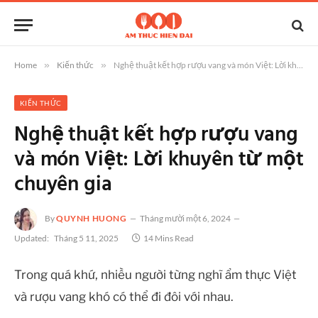
Home
»
Kiến thức
»
Nghệ thuật kết hợp rượu vang và món Việt: Lời khuyên từ một chuyên gia
KIẾN THỨC
Nghệ thuật kết hợp rượu vang
và món Việt: Lời khuyên từ một
chuyên gia
By
QUYNH HUONG
Tháng mười một 6, 2024
Updated:
Tháng 5 11, 2025
14 Mins Read
Trong quá khứ, nhiều người từng nghĩ ẩm thực Việt
và rượu vang khó có thể đi đôi với nhau.