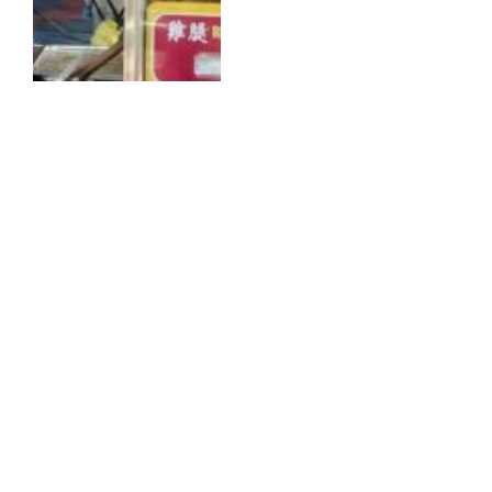
Ăn gì tại Penang: Ẩm thực
Peranakan và những món
phải thử
By
QUYNH HUONG
Tháng 2 19, 2024