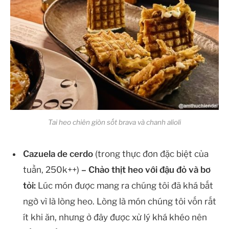
Tai heo chiên giòn sốt brava và chanh alioli
Cazuela de cerdo
(trong thực đơn đặc biệt của
tuần, 250k++)
– Chảo thịt heo với đậu đỏ và bơ
tỏi:
Lúc món được mang ra chúng tôi đã khá bất
ngờ vì là lòng heo. Lòng là món chúng tôi vốn rất
ít khi ăn, nhưng ở đây được xử lý khá khéo nên