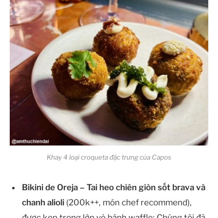
Khay 4 loại croqueta đặc trưng của Capos
Bikini de Oreja – Tai heo chiên giòn sốt brava và
chanh alioli
(200k++, món chef recommend),
được kẹp trong lớp vỏ bánh waffle: Chúng tôi đã