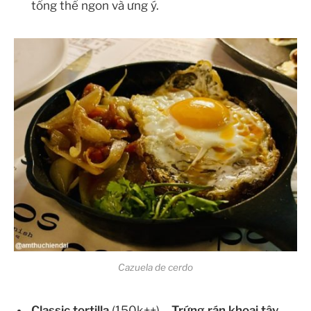
tổng thể ngon và ưng ý.
Cazuela de cerdo
Classic tortilla
(150k++) –
Trứng rán khoai tây