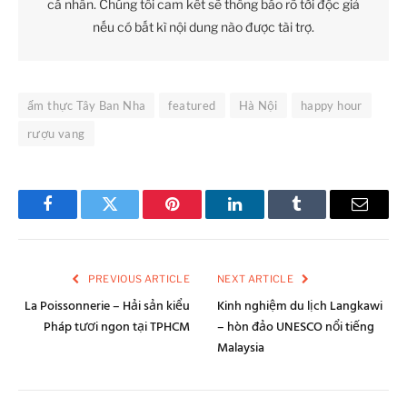
cá nhân. Chúng tôi cam kết sẽ thông báo rõ tới độc giả
nếu có bất kì nội dung nào được tài trợ.
ẩm thực Tây Ban Nha
featured
Hà Nội
happy hour
rượu vang
Facebook
Twitter
Pinterest
LinkedIn
Tumblr
Email
PREVIOUS ARTICLE
NEXT ARTICLE
La Poissonnerie – Hải sản kiểu
Kinh nghiệm du lịch Langkawi
Pháp tươi ngon tại TPHCM
– hòn đảo UNESCO nổi tiếng
Malaysia