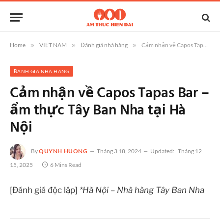
Home
»
VIỆT NAM
»
Đánh giá nhà hàng
»
Cảm nhận về Capos Tapas Bar – ẩm thực Tây Ban Nha tại Hà Nội
ĐÁNH GIÁ NHÀ HÀNG
Cảm nhận về Capos Tapas Bar –
ẩm thực Tây Ban Nha tại Hà
Nội
By
QUYNH HUONG
Tháng 3 18, 2024
Updated:
Tháng 12
15, 2025
6 Mins Read
[Đánh giá độc lập]
*Hà Nội – Nhà hàng Tây Ban Nha