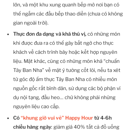
lớn, và một khu xung quanh bếp mở nơi bạn có
thể ngắm các đầu bếp thao diễn (chưa có không
gian ngoài trời).
Thực đơn đa dạng và khá thú vị,
có những món
khi được đưa ra có thể gây bất ngờ cho thực
khách về cách trình bày hoặc kết hợp nguyên
liệu. Mặt khác, cũng có những món khá “chuẩn
Tây Ban Nha” về mặt ý tưởng cốt lõi, nếu ta xét
từ góc độ ẩm thực Tây Ban Nha có nhiều món
nguồn gốc rất bình dân, sử dụng các bộ phận ví
dụ nội tạng, đầu heo… chứ không phải những
nguyên liệu cao cấp.
Có
“khung giờ vui vẻ” Happy Hour
từ 4-6h
chiều hàng ngày
: giảm giá 40% tất cả đồ uống