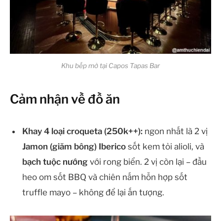
Khu bếp mở tại Capos Tapas Bar
Cảm nhận về đồ ăn
Khay 4 loại croqueta (250k++):
ngon nhất là 2 vị
Jamon (giăm bông) Iberico
sốt kem tỏi alioli, và
bạch tuộc nướng
với rong biển. 2 vị còn lại – đầu
heo om sốt BBQ và chiên nấm hỗn hợp sốt
truffle mayo – không để lại ấn tượng.