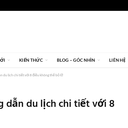
IỚI
KIẾN THỨC
BLOG – GÓC NHÌN
LIÊN HỆ
u lịch chi tiết với 8 điều không thể bỏ lỡ
ẫn du lịch chi tiết với 8