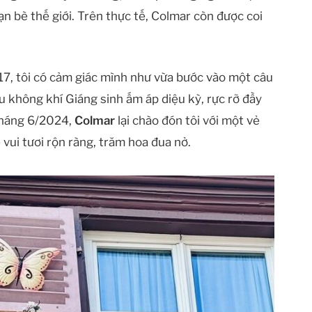
ạn bè thế giới. Trên thực tế, Colmar còn được coi
17, tôi có cảm giác mình như vừa bước vào một câu
 không khí Giáng sinh ấm áp diệu kỳ, rực rỡ đầy
 tháng 6/2024,
Colmar
lại chào đón tôi với một vẻ
vui tươi rộn ràng, trăm hoa đua nở.