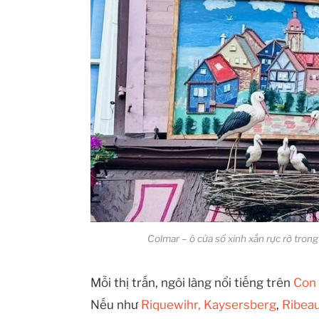
Colmar – ô cửa sổ xinh xắn rực rỡ tron
Mỗi thị trấn, ngôi làng nổi tiếng trên
Con 
Nếu như
Riquewihr,
Kaysersberg
,
Ribeau