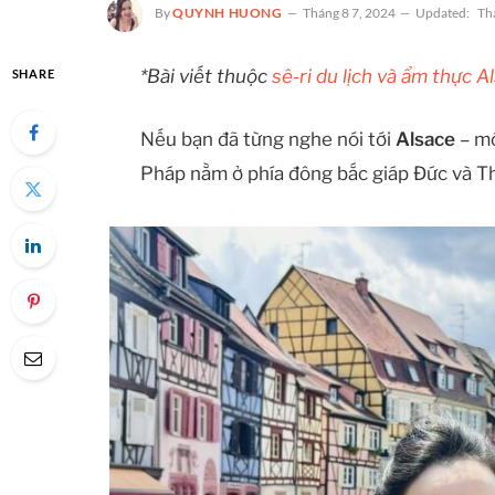
By
QUYNH HUONG
Tháng 8 7, 2024
Updated:
Th
*Bài viết thuộc
sê-ri du lịch và ẩm thực 
SHARE
Nếu bạn đã từng nghe nói tới
Alsace
– mộ
Pháp nằm ở phía đông bắc giáp Đức và Th