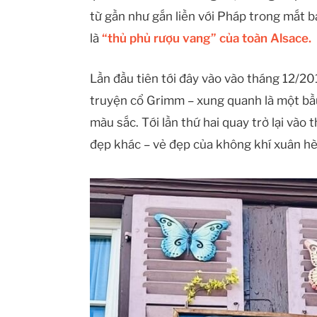
từ gần như gắn liền với Pháp trong mắt b
là
“thủ phủ rượu vang” của toàn Alsace.
Lần đầu tiên tới đây vào vào tháng 12/20
truyện cổ Grimm – xung quanh là một bầu
màu sắc. Tới lần thứ hai quay trở lại vào
đẹp khác – vẻ đẹp của không khí xuân hè 