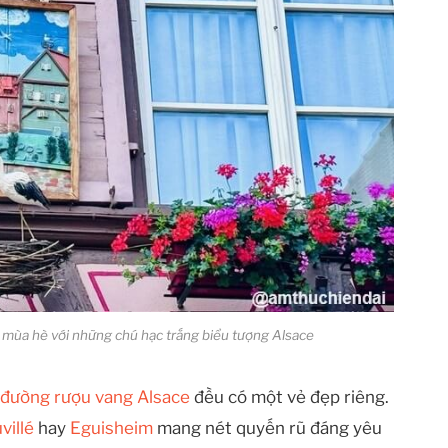
g mùa hè với những chú hạc trắng biểu tượng Alsace
đường rượu vang Alsace
đều có một vẻ đẹp riêng.
villé
hay
Eguisheim
mang nét quyến rũ đáng yêu