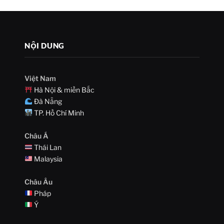
NỘI DUNG
Việt Nam
Hà Nội & miền Bắc
Đà Nẵng
TP. Hồ Chí Minh
Châu Á
Thái Lan
Malaysia
Châu Âu
Pháp
Ý