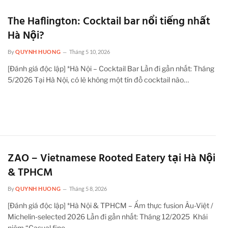
The Haflington: Cocktail bar nổi tiếng nhất
Hà Nội?
By
QUYNH HUONG
Tháng 5 10, 2026
[Đánh giá độc lập] *Hà Nội – Cocktail Bar Lần đi gần nhất: Tháng
5/2026 Tại Hà Nội, có lẽ không một tín đồ cocktail nào…
ZAO – Vietnamese Rooted Eatery tại Hà Nội
& TPHCM
By
QUYNH HUONG
Tháng 5 8, 2026
[Đánh giá độc lập] *Hà Nội & TPHCM – Ẩm thực fusion Âu-Việt /
Michelin-selected 2026 Lần đi gần nhất: Tháng 12/2025 Khái
niệm “Casual fine…