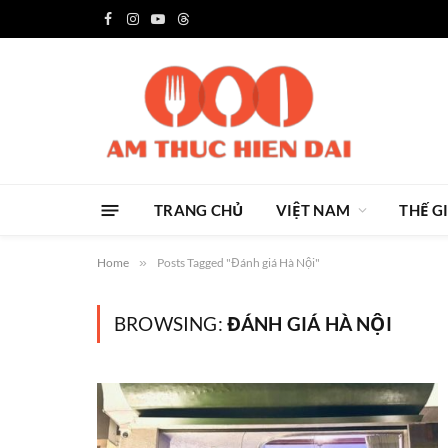
Facebook
Instagram
YouTube
Threads
TRANG CHỦ
VIỆT NAM
THẾ G
Home
»
Posts Tagged "Đánh giá Hà Nội"
BROWSING:
ĐÁNH GIÁ HÀ NỘI