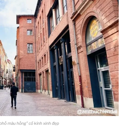
phố màu hồng” cổ kính xinh đẹp