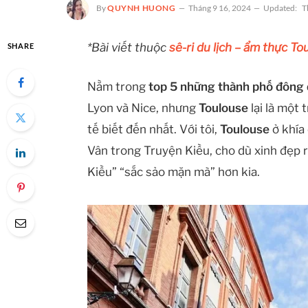
By
QUYNH HUONG
Tháng 9 16, 2024
Updated:
T
*Bài viết thuộc
sê-ri du lịch – ẩm thực 
SHARE
Nằm trong
top 5 những thành phố đông 
Lyon và Nice, nhưng
Toulouse
lại là một
tế biết đến nhất. Với tôi,
Toulouse
ở khía
Vân trong Truyện Kiều, cho dù xinh đẹp 
Kiều” “sắc sảo mặn mà” hơn kia.