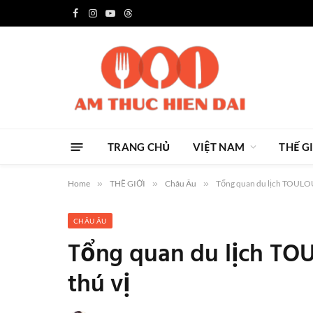
Facebook
Instagram
YouTube
Threads
TRANG CHỦ
VIỆT NAM
THẾ G
Home
»
THẾ GIỚI
»
Châu Âu
»
Tổng quan du lịch TOULOUS
CHÂU ÂU
Tổng quan du lịch TOU
thú vị