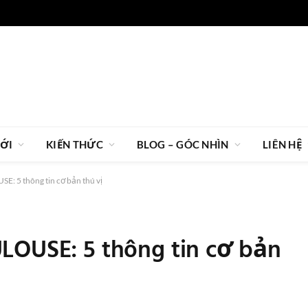
IỚI
KIẾN THỨC
BLOG – GÓC NHÌN
LIÊN HỆ
E: 5 thông tin cơ bản thú vị
LOUSE: 5 thông tin cơ bản