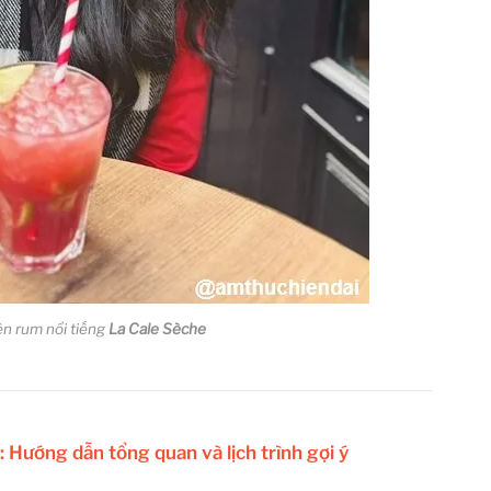
ên rum nổi tiếng
La Cale Sèche
Hướng dẫn tổng quan và lịch trình gợi ý