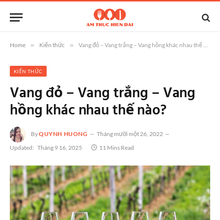
Home
»
Kiến thức
»
Vang đỏ – Vang trắng – Vang hồng khác nhau thế nào?
KIẾN THỨC
Vang đỏ – Vang trắng – Vang
hồng khác nhau thế nào?
By
QUYNH HUONG
Tháng mười một 26, 2022
Updated:
Tháng 9 16, 2025
11 Mins Read