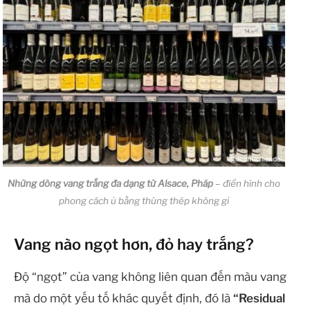
Những dòng vang trắng đa dạng từ Alsace, Pháp
– điển hình cho
phong cách ủ bằng thùng thép không gỉ
Vang nào ngọt hơn, đỏ hay trắng?
Độ “ngọt” của vang không liên quan đến màu vang
mà do một yếu tố khác quyết định, đó là
“Residual