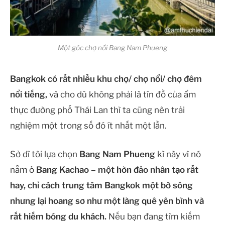
Một góc chợ nổi Bang Nam Phueng
Bangkok có rất nhiều khu chợ/ chợ nổi/ chợ đêm
nổi tiếng,
và cho dù không phải là tín đồ của ẩm
thực đường phố Thái Lan thì ta cũng nên trải
nghiệm một trong số đó ít nhất một lần.
Sở dĩ tôi lựa chọn
Bang Nam Phueng
kì này vì nó
nằm ở
Bang Kachao – một hòn đảo nhân tạo rất
hay, chỉ cách trung tâm Bangkok một bờ sông
nhưng lại hoang sơ như một làng quê yên bình và
rất hiếm bóng du khách.
Nếu bạn đang tìm kiếm