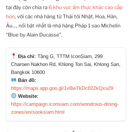
tại đây còn chia ra
6 khu vực ẩm thực khác cao cấp
hơn
, với các nhà hàng từ Thái tới Nhật, Hoa, Hàn,
Âu…, nổi bật nhất là nhà hàng Pháp 1 sao Michelin
“Blue by Alain Ducasse”.
Địa chỉ:
Tầng G, TTTM IconSiam, 299
Charoen Nakhon Rd, Khlong Ton Sai, Khlong San,
Bangkok 10600
Bản đồ:
https://maps.app.goo.gl/1vBwTkDc82ZkQxa29
Website:
https://campaign.iconsiam.com/wondrous-dining-
zones/en/sooksiam.html