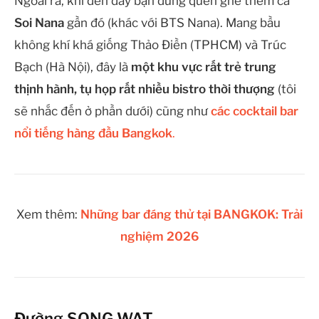
Ngoài ra, khi đến đây bạn đừng quên ghé thêm cả
Soi Nana
gần đó (khác với BTS Nana). Mang bầu
không khí khá giống Thảo Điền (TPHCM) và Trúc
Bạch (Hà Nội), đây là
một khu vực rất trẻ trung
thịnh hành, tụ họp rất nhiều bistro thời thượng
(tôi
sẽ nhắc đến ở phần dưới) cũng như
các cocktail bar
nổi tiếng hàng đầu Bangkok
.
Xem thêm:
Những bar đáng thử tại BANGKOK: Trải
nghiệm 2026
Đường SONG WAT