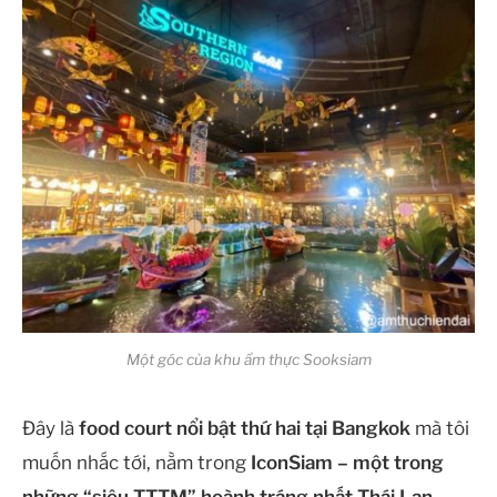
Một góc của khu ẩm thực Sooksiam
Đây là
food court nổi bật thứ hai tại Bangkok
mà tôi
muốn nhắc tới, nằm trong
IconSiam – một trong
những “siêu TTTM” hoành tráng nhất Thái Lan