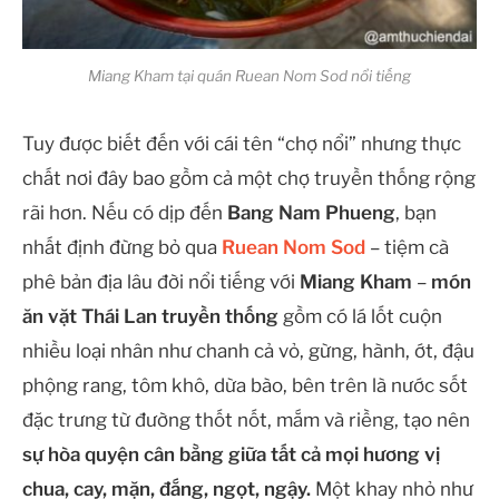
Miang Kham tại quán Ruean Nom Sod nổi tiếng
Tuy được biết đến với cái tên “chợ nổi” nhưng thực
chất nơi đây bao gồm cả một chợ truyền thống rộng
rãi hơn. Nếu có dịp đến
Bang Nam Phueng
, bạn
nhất định đừng bỏ qua
Ruean Nom Sod
– tiệm cà
phê bản địa lâu đời nổi tiếng với
Miang Kham
–
món
ăn vặt Thái Lan truyền thống
gồm có lá lốt cuộn
nhiều loại nhân như chanh cả vỏ, gừng, hành, ớt, đậu
phộng rang, tôm khô, dừa bào, bên trên là nước sốt
đặc trưng từ đường thốt nốt, mắm và riềng, tạo nên
sự hòa quyện cân bằng giữa tất cả mọi hương vị
chua, cay, mặn, đắng, ngọt, ngậy.
Một khay nhỏ như