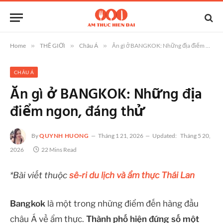
Home
»
THẾ GIỚI
»
Châu Á
»
Ăn gì ở BANGKOK: Những địa điểm ngon, đáng thử
CHÂU Á
Ăn gì ở BANGKOK: Những địa
điểm ngon, đáng thử
By
QUYNH HUONG
Tháng 1 21, 2026
Updated:
Tháng 5 20,
2026
22 Mins Read
*Bài viết thuộc
sê-ri du lịch và ẩm thực Thái Lan
Bangkok
là một trong những điểm đến hàng đầu
châu Á về ẩm thực.
Thành phố hiện đứng số một