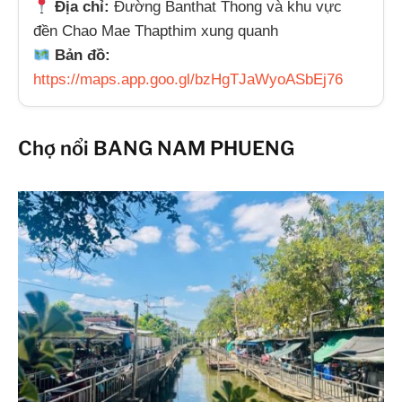
Địa chỉ:
Đường Banthat Thong và khu vực
đền Chao Mae Thapthim xung quanh
Bản đồ:
https://maps.app.goo.gl/bzHgTJaWyoASbEj76
Chợ nổi BANG NAM PHUENG