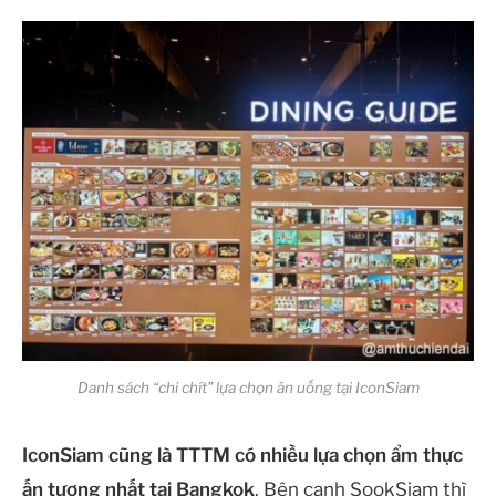
Danh sách “chi chít” lựa chọn ăn uống tại IconSiam
IconSiam cũng là TTTM có nhiều lựa chọn ẩm thực
ấn tượng nhất tại Bangkok
. Bên cạnh SookSiam thì