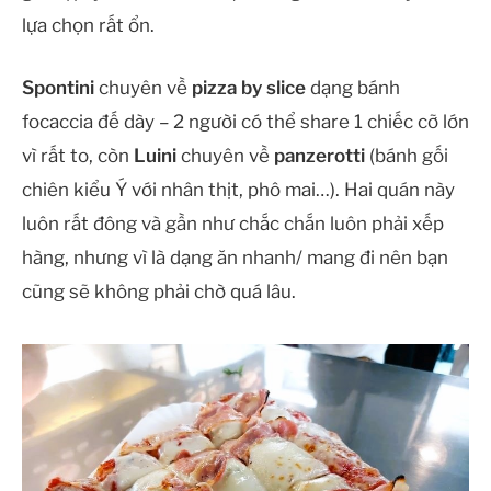
lựa chọn rất ổn.
Spontini
chuyên về
pizza by slice
dạng bánh
focaccia đế dày – 2 người có thể share 1 chiếc cỡ lớn
vì rất to, còn
Luini
chuyên về
panzerotti
(bánh gối
chiên kiểu Ý với nhân thịt, phô mai…). Hai quán này
luôn rất đông và gần như chắc chắn luôn phải xếp
hàng, nhưng vì là dạng ăn nhanh/ mang đi nên bạn
cũng sẽ không phải chờ quá lâu.