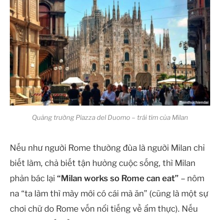
Quảng trường Piazza del Duomo – trái tim của Milan
Nếu như người Rome thường đùa là người Milan chỉ
biết làm, chả biết tận hưởng cuộc sống, thì Milan
phản bác lại
“Milan works so Rome can eat”
– nôm
na “ta làm thì mày mới có cái mà ăn” (cũng là một sự
chơi chữ do Rome vốn nổi tiếng về ẩm thực). Nếu