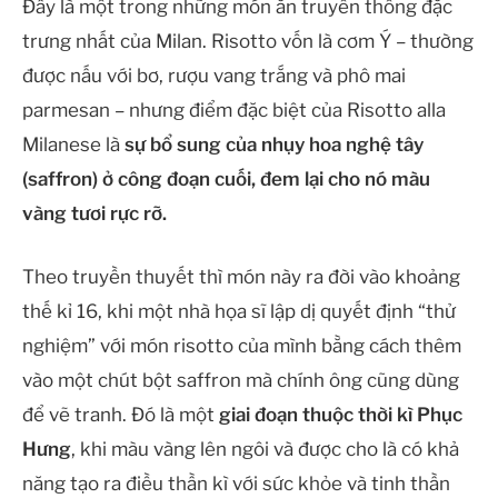
Đây là một trong những món ăn truyền thống đặc
trưng nhất của Milan. Risotto vốn là cơm Ý – thường
được nấu với bơ, rượu vang trắng và phô mai
parmesan – nhưng điểm đặc biệt của Risotto alla
Milanese là
sự bổ sung của nhụy hoa nghệ tây
(saffron) ở công đoạn cuối, đem lại cho nó màu
vàng tươi rực rỡ.
Theo truyền thuyết thì món này ra đời vào khoảng
thế kỉ 16, khi một nhà họa sĩ lập dị quyết định “thử
nghiệm” với món risotto của mình bằng cách thêm
vào một chút bột saffron mà chính ông cũng dùng
để vẽ tranh. Đó là một
giai đoạn thuộc thời kì Phục
Hưng
, khi màu vàng lên ngôi và được cho là có khả
năng tạo ra điều thần kì với sức khỏe và tinh thần