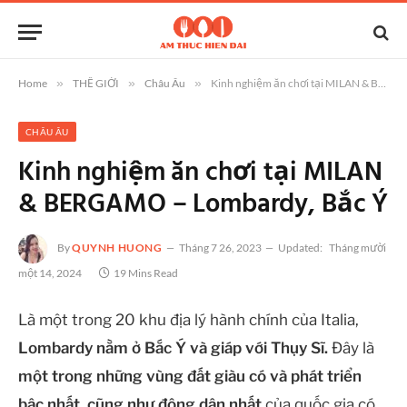
Home
»
THẾ GIỚI
»
Châu Âu
»
Kinh nghiệm ăn chơi tại MILAN & BERGAMO – Lombardy, Bắc Ý
CHÂU ÂU
Kinh nghiệm ăn chơi tại MILAN
& BERGAMO – Lombardy, Bắc Ý
By
QUYNH HUONG
Tháng 7 26, 2023
Updated:
Tháng mười
một 14, 2024
19 Mins Read
Là một trong 20 khu địa lý hành chính của Italia,
Lombardy nằm ở Bắc Ý và giáp với Thụy Sĩ.
Đây là
một trong những vùng đất giàu có và phát triển
bậc nhất, cũng như đông dân nhất
của quốc gia có