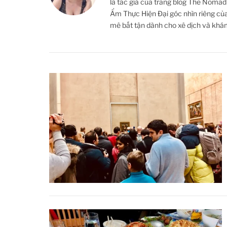
là tác giả của trang blog The Nomad
Ẩm Thực Hiện Đại góc nhìn riêng củ
mê bất tận dành cho xê dịch và khá