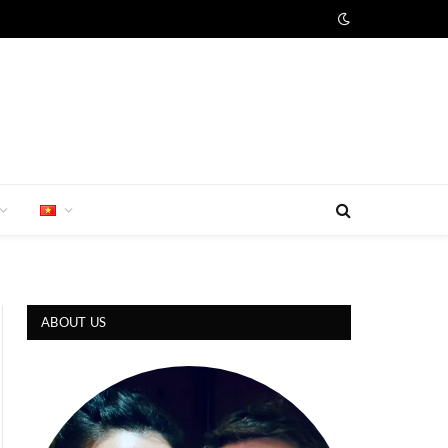
ABOUT US
book