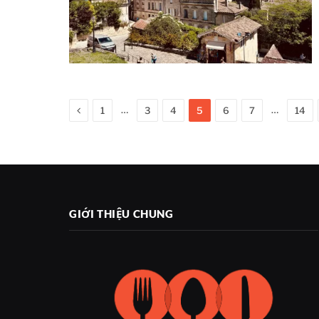
Previous
…
…
1
3
4
5
6
7
14
GIỚI THIỆU CHUNG