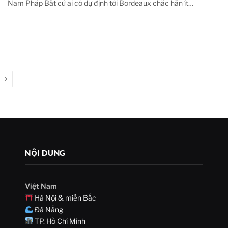
Nam Pháp Bất cứ ai có dự định tới Bordeaux chắc hẳn ít…
Next
NỘI DUNG
Việt Nam
Hà Nội & miền Bắc
Đà Nẵng
TP. Hồ Chí Minh