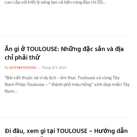
cao cấp với triết lý sáng tạo và bền vững Địa chỉ 55…
Ăn gì ở TOULOUSE: Những đặc sản và địa
chỉ phải thử
By
QUYNH HUONG
Tháng 10 5, 2024
*Bài viết thuộc sê-ri du lịch – ẩm thực Toulouse và vùng Tây
Nam Pháp Toulouse – ” thành phố màu hồng” xinh đẹp miền Tây
Nam…
Đi đâu, xem gì tại TOULOUSE – Hướng dẫn