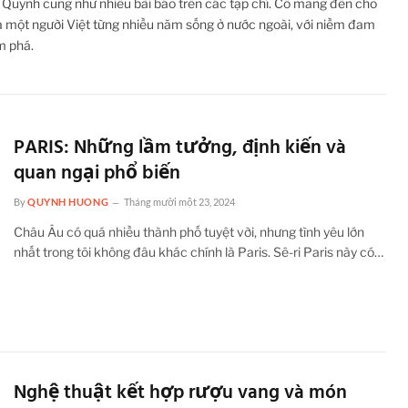
 Quynh cũng như nhiều bài báo trên các tạp chí. Cô mang đến cho
a một người Việt từng nhiều năm sống ở nước ngoài, với niềm đam
m phá.
PARIS: Những lầm tưởng, định kiến và
quan ngại phổ biến
By
QUYNH HUONG
Tháng mười một 23, 2024
Châu Âu có quá nhiều thành phố tuyệt vời, nhưng tình yêu lớn
nhất trong tôi không đâu khác chính là Paris. Sê-ri Paris này có…
Nghệ thuật kết hợp rượu vang và món