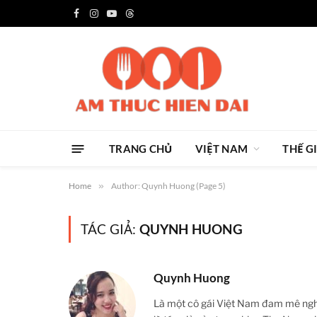
Facebook
Instagram
YouTube
Threads
TRANG CHỦ
VIỆT NAM
THẾ G
Home
»
Author: Quynh Huong (Page 5)
TÁC GIẢ:
QUYNH HUONG
Quynh Huong
Là một cô gái Việt Nam đam mê nghệ 